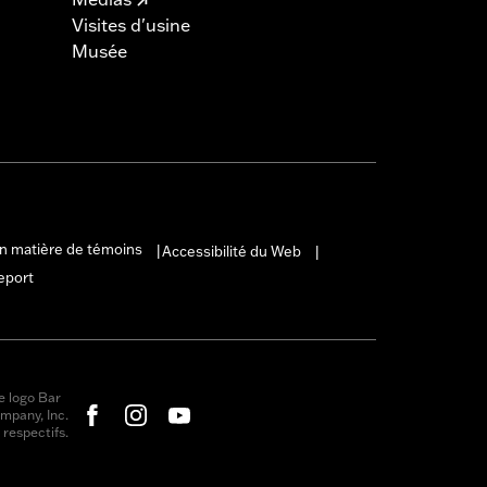
Visites d'usine
Musée
en matière de témoins
Accessibilité du Web
|
|
eport
e logo Bar
mpany, Inc.
respectifs.