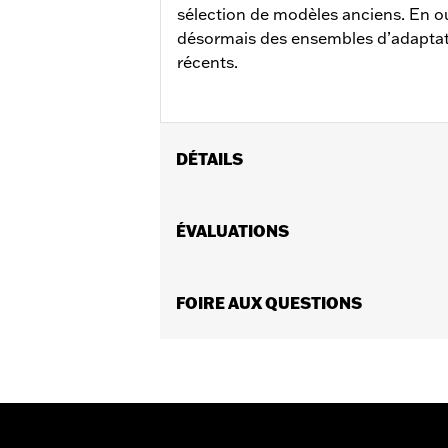
sélection de modèles anciens. En o
désormais des ensembles d’adaptat
récents.
DÉTAILS
Convient à tous les modèles de 1947 à
Vendues séparément:
ÉVALUATIONS
Ensemble d’a
Vendues en unités:
Paire
Contenu de la boîte:
Plaque nominat
GARANTIE:
FOIRE AUX QUESTIONS
Garantie limitée de 1 an 