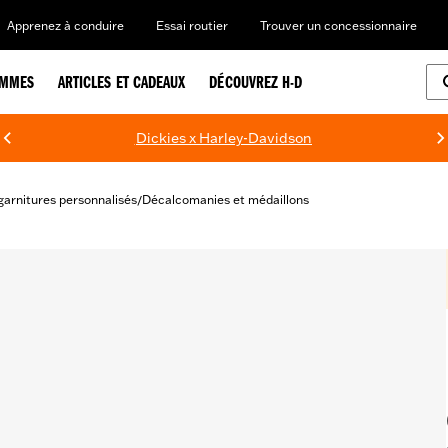
Apprenez à conduire
Essai routier
Trouver un concessionnaire
EMMES
ARTICLES ET CADEAUX
DÉCOUVREZ H-D
Dickies x Harley-Davidson
garnitures personnalisés
Décalcomanies et médaillons
/