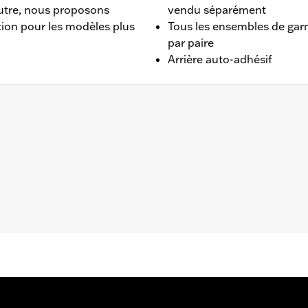
utre, nous proposons
vendu séparément
ion pour les modèles plus
Tous les ensembles de garn
par paire
Arrière auto-adhésif
 1950.
daptation
ive uniquement
– Accédez à
www.h-d.com/warranty
pour obtenir tous les dét