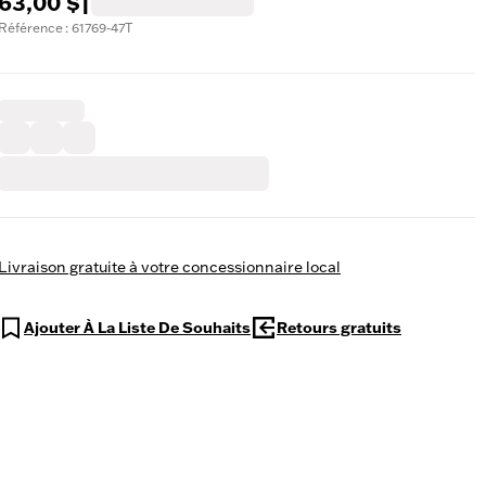
63,00 $
|
Référence : 61769-47T
Livraison gratuite à votre concessionnaire local
Ajouter À La Liste De Souhaits
Retours gratuits