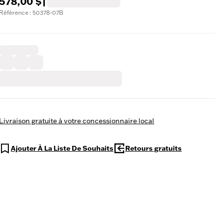
578,00 $
|
Référence : 50378-07B
Livraison gratuite à votre concessionnaire local
Ajouter À La Liste De Souhaits
Retours gratuits