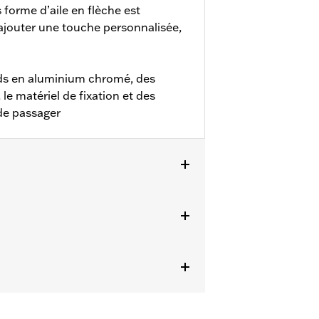
forme d’aile en flèche est
jouter une touche personnalisée,
s en aluminium chromé, des
e matériel de fixation et des
de passager
as aux modèles Trike.
 fixation et supports de marchepieds