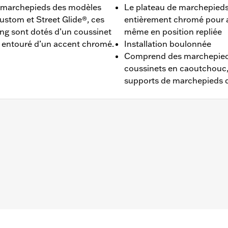
s marchepieds des modèles
Le plateau de marchepieds 
stom et Street Glide®, ces
entièrement chromé pour a
g sont dotés d’un coussinet
même en position repliée
r entouré d’un accent chromé.
Installation boulonnée
Comprend des marchepied
coussinets en caoutchouc, l
supports de marchepieds 
3 et après (sauf FLTRXRRSE 2025 et après). Ne convient p
aluminium chromé, coussinets en caoutchouc, matériel de