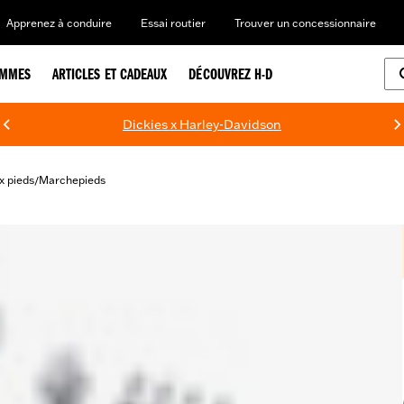
Apprenez à conduire
Essai routier
Trouver un concessionnaire
EMMES
ARTICLES ET CADEAUX
DÉCOUVREZ H-D
Dickies x Harley-Davidson
 pieds
Marchepieds
/