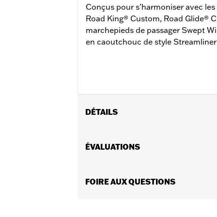
Conçus pour s’harmoniser avec le
Road King® Custom, Road Glide® Cu
marchepieds de passager Swept Win
en caoutchouc de style Streamline
DÉTAILS
Convient aux modèles de tourisme 199
Instructions d’installation
ÉVALUATIONS
Collection:
Collection Streamliner
Position du motocycliste:
Passager
Forme:
FOIRE AUX QUESTIONS
Aile en flèche
Côté de la moto:
Gauche et droit
Vendues en unités:
Paire
Contenu de la boîte:
Marchepieds en 