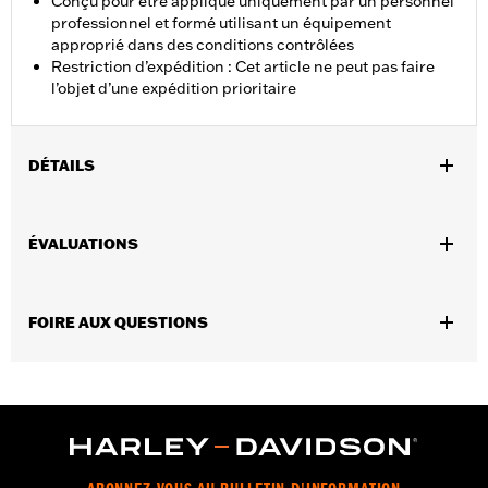
Conçu pour être appliqué uniquement par un personnel
professionnel et formé utilisant un équipement
approprié dans des conditions contrôlées
Restriction d’expédition : Cet article ne peut pas faire
l’objet d’une expédition prioritaire
DÉTAILS
Ajustement universel.
Vendues en unités:
Chaque
ÉVALUATIONS
Contenu de la boîte:
Boîte de 1 pinte
Volume:
1 pinte américaine
FOIRE AUX QUESTIONS