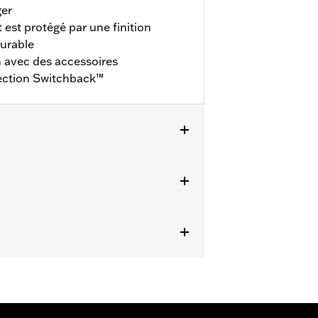
ger
t est protégé par une finition
durable
 avec des accessoires
lection Switchback™
il® 2018 et après (sauf FLI 2024 et
600218, 41600219 et 41600220.
 tous les détails