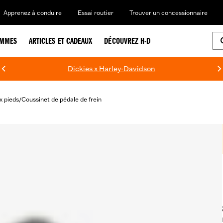
Apprenez à conduire
Essai routier
Trouver un concessionnaire
EMMES
ARTICLES ET CADEAUX
DÉCOUVREZ H-D
Dickies x Harley-Davidson
 pieds
Coussinet de pédale de frein
/