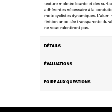
texture moletée lourde et des surf
adhérentes nécessaire à la conduite 
motocyclistes dynamiques. L’alumin
finition anodisée transparente dura
ne vous ralentiront pas.
DÉTAILS
Convient aux modèles FXBR, FXBRS et 
après) équipés d’un levier de frein a
ÉVALUATIONS
Instructions d’installation
Collection:
Switchback
GARANTIE:
FOIRE AUX QUESTIONS
Garantie limitée de 1 an –