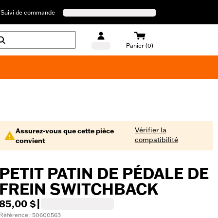
Suivi de commande
Panier (0)
Maillots de bain Harley-Davidson
Vérifier la
Assurez-vous que cette pièce
compatibilité
convient
PETIT PATIN DE PÉDALE DE
FREIN SWITCHBACK
85,00 $
|
Référence : 50600563