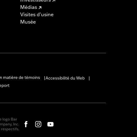
Médias
Visites d'usine
Musée
en matière de témoins
Accessibilité du Web
|
|
eport
e logo Bar
mpany, Inc.
respectifs.