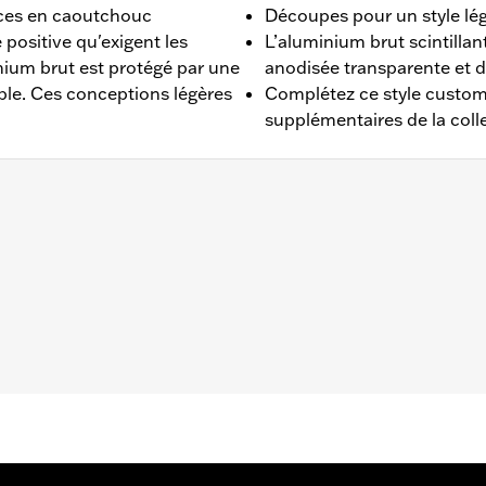
aces en caoutchouc
Découpes pour un style lé
positive qu'exigent les
L’aluminium brut scintillan
ium brut est protégé par une
anodisée transparente et 
ble. Ces conceptions légères
Complétez ce style custom
supplémentaires de la col
FLSB 2018 et après. Convient également aux modèles Softa
rrière en billette pour commandes avancées, n° de pièce 41
 Rendez-vous sur le site
www.h-d.com/warranty
pour obtenir