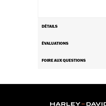
DÉTAILS
Convient aux modèles FLHXSE et FLT
(n° de pièce 43300955, 43300956 ou 
ÉVALUATIONS
Convient aux modèles de tourisme 202
Instructions d’installation
GARANTIE:
FOIRE AUX QUESTIONS
Garantie limitée de 1 an –