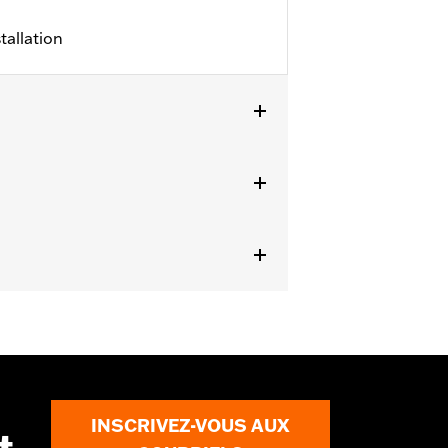
tallation
 des roues avant Performance Forged
près équipés de fourches inversées.
nt forgées haute performance.
 tous les détails
INSCRIVEZ-VOUS AUX