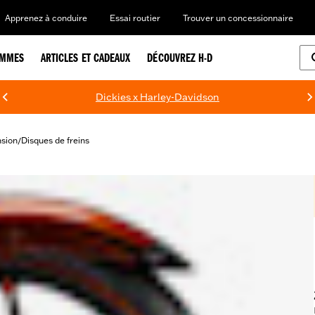
Apprenez à conduire
Essai routier
Trouver un concessionnaire
EMMES
ARTICLES ET CADEAUX
DÉCOUVREZ H-D
Dickies x Harley-Davidson
nsion
Disques de freins
/