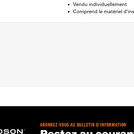
Vendu individuellement
Comprend le matériel d’ins
RXSE 2023 et après, et FLTRXSTSE 2024 et après, équipés
43300964). Convient aux modèles FLHX et FLTRX 2024 et a
6 et après équipés de fourches inversées et de roues ava
 Rendez-vous sur le site
www.h-d.com/warranty
pour obtenir
ABONNEZ-VOUS AU BULLETIN D'INFORMATION