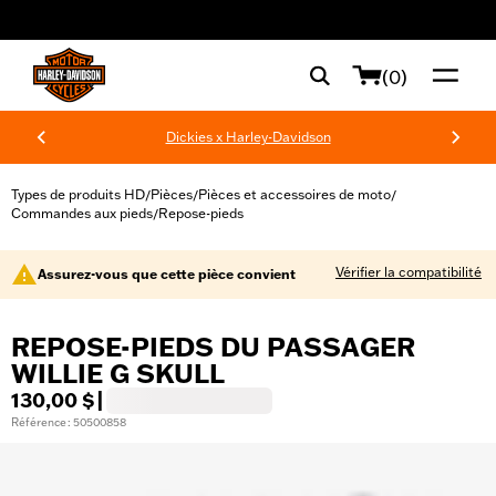
web accessibility
(0)
Dickies x Harley-Davidson
Types de produits HD
Pièces
Pièces et accessoires de moto
/
/
/
Commandes aux pieds
Repose-pieds
/
Vérifier la compatibilité
Assurez-vous que cette pièce convient
REPOSE-PIEDS DU PASSAGER
WILLIE G SKULL
130,00 $
|
Référence : 50500858