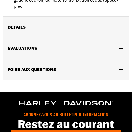
gauche et droit, du matériel de fixation et des repose-
pied
DÉTAILS
Convient aux modèles RH975 2022 et après, et RH975S 2023 et
après.
ÉVALUATIONS
Instructions d’installation
Vendues en unités:
Paire
Contenu de la boîte:
Supports de repose-pieds de gauche et de
FOIRE AUX QUESTIONS
droite, matériel de fixation, repose-pieds et instructions de
montage
GARANTIE:
Garantie limitée de 1 an – Accédez à
www.h-
d.com/warranty
pour obtenir tous les détails
ABONNEZ-VOUS AU BULLETIN D'INFORMATION
Restez au courant