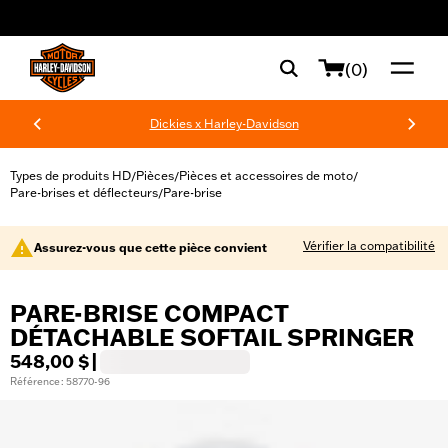
web accessibility
(0)
Dickies x Harley-Davidson
Types de produits HD
Pièces
Pièces et accessoires de moto
/
/
/
Pare-brises et déflecteurs
Pare-brise
/
Vérifier la compatibilité
Assurez-vous que cette pièce convient
PARE-BRISE COMPACT
DÉTACHABLE SOFTAIL SPRINGER
548,00 $
|
Référence : 58770-96