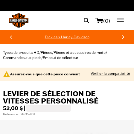
web accessibility
(0)
Dickies x Harley-Davidson
Types de produits HD
Pièces
Pièces et accessoires de moto
/
/
/
Commandes aux pieds
Embout de sélecteur
/
Vérifier la compatibilité
Assurez-vous que cette pièce convient
LEVIER DE SÉLECTION DE
VITESSES PERSONNALISÉ
52,00 $
|
Référence : 34635-90T