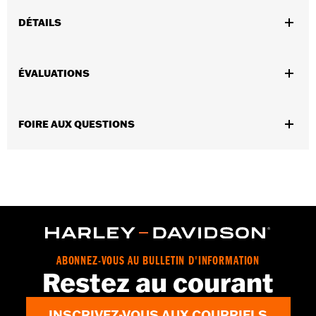
DÉTAILS
Convient aux modèles FLHTCUSE 2006 à 2010.
Vendues en unités:
Chaque
ÉVALUATIONS
Contenu de la boîte:
Filtre à air uniquement
GARANTIE:
Garantie limitée de 1 an – Accédez à
www.h-
d.com/warranty
pour obtenir tous les détails
FOIRE AUX QUESTIONS
ABONNEZ-VOUS AU BULLETIN D'INFORMATION
Restez au courant
INSCRIVEZ-VOUS AUX COURRIELS