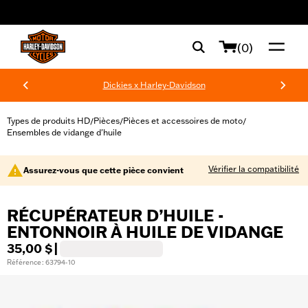
web accessibility
(0)
Dickies x Harley-Davidson
Types de produits HD
Pièces
Pièces et accessoires de moto
/
/
/
Ensembles de vidange d'huile
Vérifier la compatibilité
Assurez-vous que cette pièce convient
RÉCUPÉRATEUR D’HUILE -
ENTONNOIR À HUILE DE VIDANGE
35,00 $
|
Référence : 63794-10