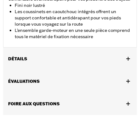
Fini noir lustré
Les coussinets en caoutchouc intégrés offrent un
support confortable et antidérapant pour vos pieds
lorsque vous voyagez sur la route
L’ensemble garde-moteur en une seule pièce comprend
tous le matériel de fixation nécessaire
DÉTAILS
Convient aux modèles Softail® 2018 et après (sauf FXDRS). Ne
convient pas aux ensembles de commandes avancées à portée
ÉVALUATIONS
étendue. Les modèles FXLRST 2022 et après nécessitent l’achat
séparé de l’ensemble d’adaptateur de barre Flat-Out numéro de
pièce 47200927. Les filtres à air à débit élevé peuvent gêner
FOIRE AUX QUESTIONS
l’accès du motocycliste au repose-pieds.
Instructions d’installation
Vendues en unités:
Chaque
Contenu de la boîte:
Un garde-moteur en une seule pièce et tout
le matériel de fixation nécessaire