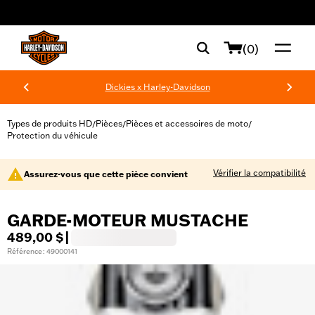
web accessibility
(0)
Dickies x Harley-Davidson
Types de produits HD
Pièces
Pièces et accessoires de moto
/
/
/
Protection du véhicule
Vérifier la compatibilité
Assurez-vous que cette pièce convient
GARDE-MOTEUR MUSTACHE
489,00 $
|
Référence : 49000141