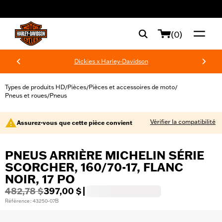
web accessibility
(0)
Dickies x Harley-Davidson
Types de produits HD
Pièces
Pièces et accessoires de moto
/
/
/
Pneus et roues
Pneus
/
Vérifier la compatibilité
Assurez-vous que cette pièce convient
PNEUS ARRIÈRE MICHELIN SÉRIE
SCORCHER, 160/70-17, FLANC
NOIR, 17 PO
482,78 $
397,00 $
|
Référence : 43250-07B