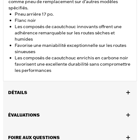
comme pneu de remplacement sur d’autres modèles
spécifiés.
Pneu arrière 17 po.
Flanc noir
Les composés de caoutchouc innovants offrent une
adhérence remarquable sur les routes sèches et
humides
Favorise une maniabilité exceptionnelle sur les routes
sinueuses
Les composés de caoutchouc enrichis en carbone noir
favorisent une excellente durabilité sans compromettre
les performances
DÉTAILS
Convient aux modèles Dyna® 2006 à 2017 (sauf FLD, FXDF,
FXDFSE, FXDSE et FXDWG 2010 à 2017). De série sur les
ÉVALUATIONS
modèles Dyna® 2010 à 2017.
Position sur la moto:
Arrière
Vendues en unités:
Chaque
FOIRE AUX QUESTIONS