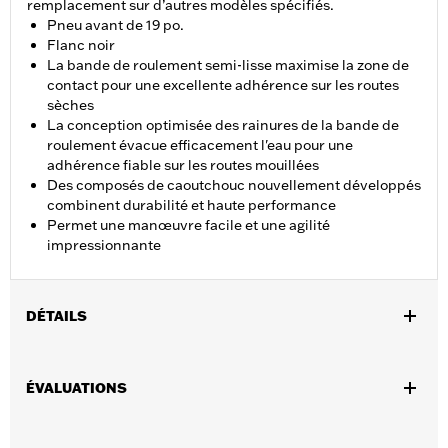
remplacement sur d’autres modèles spécifiés.
Pneu avant de 19 po.
Flanc noir
La bande de roulement semi-lisse maximise la zone de
contact pour une excellente adhérence sur les routes
sèches
La conception optimisée des rainures de la bande de
roulement évacue efficacement l'eau pour une
adhérence fiable sur les routes mouillées
Des composés de caoutchouc nouvellement développés
combinent durabilité et haute performance
Permet une manœuvre facile et une agilité
impressionnante
DÉTAILS
Convient aux modèles VRSCSE 2006, VRSCX 2007,
VRSCAW 2007 à 2010, VRSCDX 2007 à 2017 et VRSCF 2009
ÉVALUATIONS
à 2017 et FXDRS 2019 et après.
Position sur la moto:
18 po.