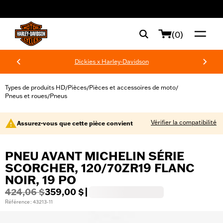
web accessibility
(0)
Dickies x Harley-Davidson
Types de produits HD
Pièces
Pièces et accessoires de moto
/
/
/
Pneus et roues
Pneus
/
Vérifier la compatibilité
Assurez-vous que cette pièce convient
PNEU AVANT MICHELIN SÉRIE
SCORCHER, 120/70ZR19 FLANC
NOIR, 19 PO
424,06 $
359,00 $
|
Référence : 43213-11