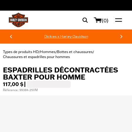
web accessibility
(0)
Dickies x Harley-Davidson
Types de produits HD
Hommes
Bottes et chaussures
/
/
/
Chaussures et espadrilles pour hommes
ESPADRILLES DÉCONTRACTÉES
BAXTER POUR HOMME
117,00 $
|
Référence : 99384-25VM