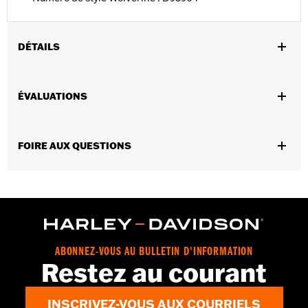
DÉTAILS
GARANTIE:
Garantie du fabricant Wolverine Worldwide –
ÉVALUATIONS
Rendez-vous sur
www.h-d.com/warranty
pour obtenir tous les
détails
Technology:
Vulcanized Construction
FOIRE AUX QUESTIONS
Origine:
Importé
Dimension Description:
HAUTEUR DE LA TIGE :
4,25 PO/HAUTEUR DU TALON : 1 PO
ABONNEZ-VOUS AU BULLETIN D'INFORMATION
Restez au courant
INSCRIVEZ-VOUS AUX COURRIELS