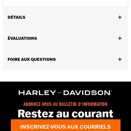
DÉTAILS
Sexe:
Hommes
ÉVALUATIONS
Caractéristiques fonctionnelles:
24" Length
Dimension Description:
Longueur : 24 po/Largeur :
0,50 po/Hauteur : 0,12 po
FOIRE AUX QUESTIONS
ABONNEZ-VOUS AU BULLETIN D'INFORMATION
Restez au courant
INSCRIVEZ-VOUS AUX COURRIELS