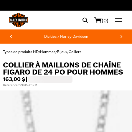
web accessibility
(0)
Dickies x Harley-Davidson
Types de produits HD
Hommes
Bijoux
Colliers
/
/
/
COLLIER À MAILLONS DE CHAÎNE
FIGARO DE 24 PO POUR HOMMES
163,00 $
|
Référence : 99415-25VM