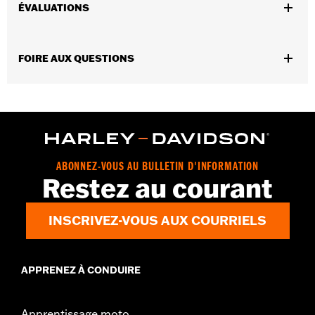
ÉVALUATIONS
GARANTIE:
90 day limited warranty – Go to
www.h-
d.com/warranty
for full details
FOIRE AUX QUESTIONS
ABONNEZ-VOUS AU BULLETIN D'INFORMATION
Restez au courant
INSCRIVEZ-VOUS AUX COURRIELS
APPRENEZ À CONDUIRE
Apprentissage moto