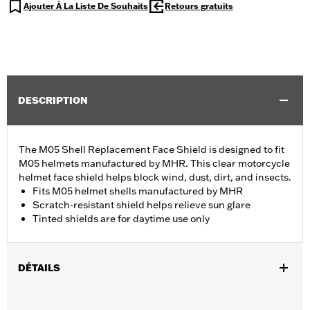
Ajouter À La Liste De Souhaits
Retours gratuits
DESCRIPTION
The M05 Shell Replacement Face Shield is designed to fit
M05 helmets manufactured by MHR. This clear motorcycle
helmet face shield helps block wind, dust, dirt, and insects.
Fits M05 helmet shells manufactured by MHR
Scratch-resistant shield helps relieve sun glare
Tinted shields are for daytime use only
DÉTAILS
Sexe:
Hommes