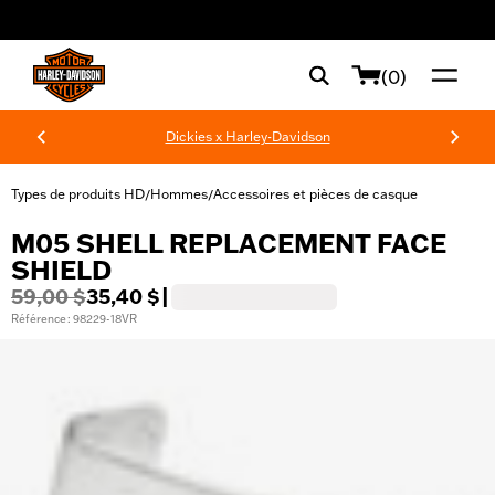
web accessibility
(0)
Dickies x Harley-Davidson
Types de produits HD
Hommes
Accessoires et pièces de casque
/
/
M05 SHELL REPLACEMENT FACE
SHIELD
59,00 $
35,40 $
|
Référence : 98229-18VR