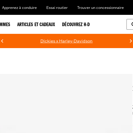
Apprenez à conduire
Essai routier
Trouver un concessionnaire
EMMES
ARTICLES ET CADEAUX
DÉCOUVREZ H-D
Dickies x Harley-Davidson