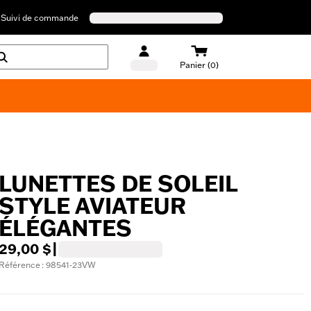
Suivi de commande
Panier (0)
Maillots de bain Harley-Davidson
LUNETTES DE SOLEIL
STYLE AVIATEUR
ÉLÉGANTES
29,00 $
|
Référence : 98541-23VW