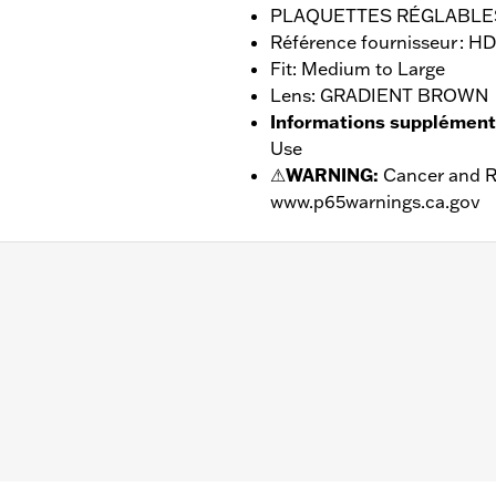
PLAQUETTES RÉGLABLE
Référence fournisseur : 
Fit: Medium to Large
Lens: GRADIENT BROWN
Informations supplément
Use
⚠
WARNING:
Cancer and R
www.p65warnings.ca.gov
 Protection
MM/Pont : 0 MM/Tempes : 140 MM