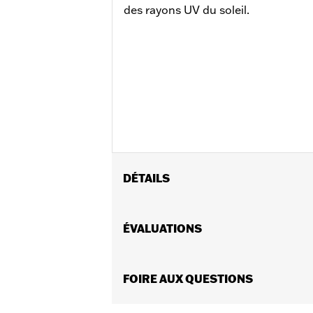
des rayons UV du soleil.
DÉTAILS
Sexe:
Femmes
Lens Color:
ÉVALUATIONS
Éclat de bronze
Forme:
Pilot
Caractéristiques fonctionnelles:
UV
Dimension Description:
FOIRE AUX QUESTIONS
Verres : 0 