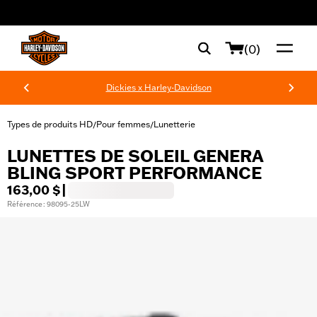
web accessibility
(0)
Dickies x Harley-Davidson
Types de produits HD
Pour femmes
Lunetterie
/
/
LUNETTES DE SOLEIL GENERA
BLING SPORT PERFORMANCE
163,00 $
|
Référence : 98095-25LW