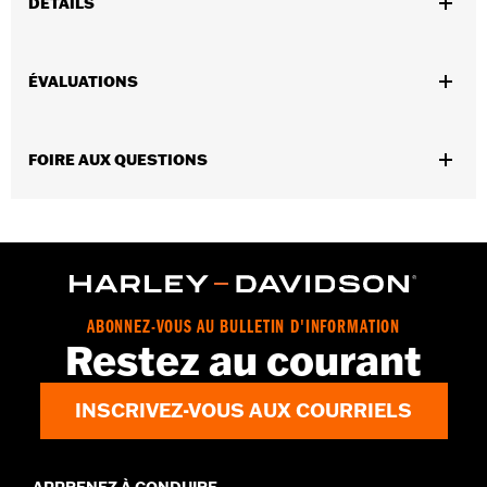
DÉTAILS
Sexe:
Unisexe
,
,
ÉVALUATIONS
Caractéristiques fonctionnelles:
Color Enhancing
RX Ready
Hydrophobic
GARANTIE:
Garantie limitée de 2 ans – Rendez-vous au
www.h-
FOIRE AUX QUESTIONS
d.com/warranty
pour obtenir tous les détails
,
Technology:
Rx Perscription
Click In Gasket
Origine:
Importé
Dimension Description:
Verre : 65 mm/Pont : 15 mm/Branches :
120 mm
ABONNEZ-VOUS AU BULLETIN D'INFORMATION
Restez au courant
INSCRIVEZ-VOUS AUX COURRIELS
APPRENEZ À CONDUIRE