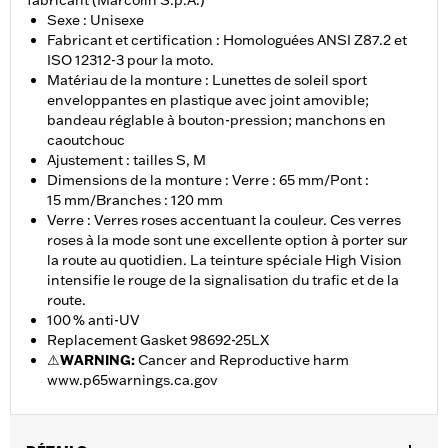
fabricant (Marcolin S.p.A.)
Sexe : Unisexe
Fabricant et certification : Homologuées ANSI Z87.2 et
ISO 12312-3 pour la moto.
Matériau de la monture : Lunettes de soleil sport
enveloppantes en plastique avec joint amovible;
bandeau réglable à bouton-pression; manchons en
caoutchouc
Ajustement : tailles S, M
Dimensions de la monture : Verre : 65 mm/Pont :
15 mm/Branches : 120 mm
Verre : Verres roses accentuant la couleur. Ces verres
roses à la mode sont une excellente option à porter sur
la route au quotidien. La teinture spéciale High Vision
intensifie le rouge de la signalisation du trafic et de la
route.
100 % anti-UV
Replacement Gasket 98692-25LX
⚠
WARNING:
Cancer and Reproductive harm
www.p65warnings.ca.gov