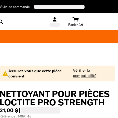
Suivi de commande
Panier (0)
Maillots de bain Harley-Davidson
Vérifier la
Assurez-vous que cette pièce
compatibilité
convient
NETTOYANT POUR PIÈCES
LOCTITE PRO STRENGTH
21,00 $
|
Référence : 94564-98