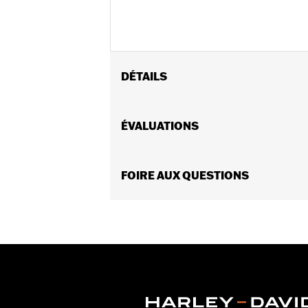
DÉTAILS
Vendues en unités:
Chaque
Contenu de la boîte:
ÉVALUATIONS
1 flacon
Volume:
19 oz
FOIRE AUX QUESTIONS