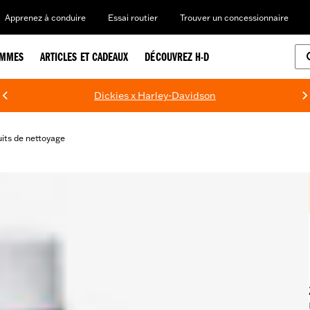
Apprenez à conduire
Essai routier
Trouver un concessionnaire
EMMES
ARTICLES ET CADEAUX
DÉCOUVREZ H-D
Dickies x Harley-Davidson
its de nettoyage