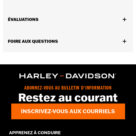
Convient aux modèles FLHTCUSE 2006 à 2010.
Vendues en unités:
Chaque
ÉVALUATIONS
Contenu de la boîte:
Filtre à air uniquement
GARANTIE:
Garantie limitée de 1 an – Accédez à
www.h-
d.com/warranty
pour obtenir tous les détails
FOIRE AUX QUESTIONS
ABONNEZ-VOUS AU BULLETIN D'INFORMATION
Restez au courant
INSCRIVEZ-VOUS AUX COURRIELS
APPRENEZ À CONDUIRE