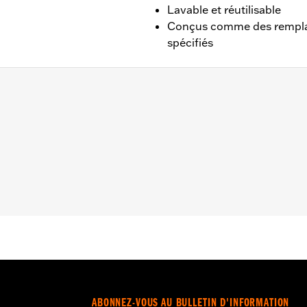
Lavable et réutilisable
Conçus comme des remplac
spécifiés
, Dyna® 2008 à 2017, Softail® 2008 à 2015 et aux modèles é
t Agitator ou Rail.
quement
– Accédez à
www.h-d.com/warranty
pour obtenir tous les dét
eables utilisent un revêtement spécial pour aider à filtrer les
s le filtre se dissipe et l’élément commence à devenir gris. 
liquant les produits K&N Air Filter Care.
mes aux normes de 50 États aux USA. Conforme aux normes 
s, y compris ceux qui sont équipés de contrôles de pollution
ABONNEZ-VOUS AU BULLETIN D'INFORMATION