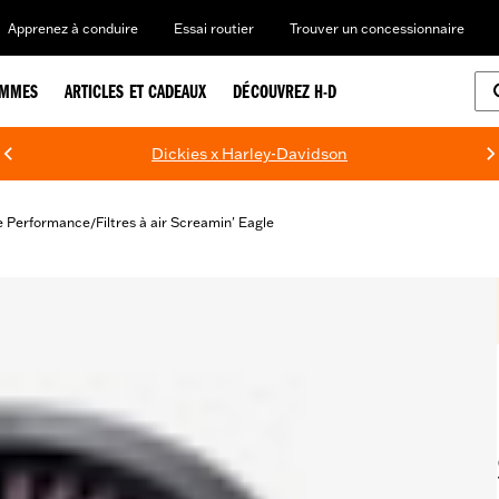
Apprenez à conduire
Essai routier
Trouver un concessionnaire
EMMES
ARTICLES ET CADEAUX
DÉCOUVREZ H-D
Dickies x Harley-Davidson
e Performance
Filtres à air Screamin' Eagle
/