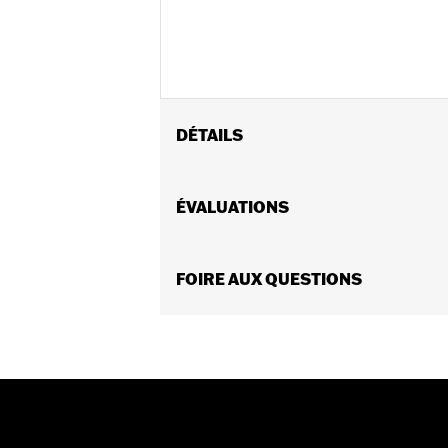
DÉTAILS
Convient aux modèles XL 2007 et après
des collections Extreme Billet Chisel e
ÉVALUATIONS
Vendues en unités:
Chaque
Contenu de la boîte:
Filtre à air uni
GARANTIE:
FOIRE AUX QUESTIONS
Garantie limitée de 1 an 
NOTES:
Les filtres lavables et recharg
le temps, l’huile contenue dan
couleur rouge d’origine en app
Produits Screamin’ Eagle® confor
sur tous les véhicules applicable