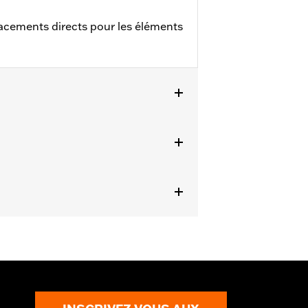
ements directs pour les éléments
quipés des ensembles de filtre à air
ails
 particules fines de l’air entrant. Avec
Nettoyez la surface et renouvelez la
EPA pour la vente et l'utilisation
. Consulter le catalogue des Pièces &