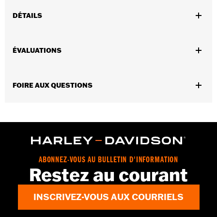
DÉTAILS
Convient à tous les modèles 1970 à 1998 (sauf les modèles
Sportster®).
ÉVALUATIONS
Collection:
Live to Ride
Vendues en unités:
Chaque
Contenu de la boîte:
Trappe d’embrayage et matériel de fixation
FOIRE AUX QUESTIONS
en acier inoxydable chromé
GARANTIE:
Garantie limitée de 1 an – Accédez à
www.h-
d.com/warranty
pour obtenir tous les détails
ABONNEZ-VOUS AU BULLETIN D'INFORMATION
Restez au courant
INSCRIVEZ-VOUS AUX COURRIELS