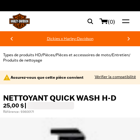
web accessibility
(0)
Dickies x Harley-Davidson
Types de produits HD
Pièces
Pièces et accessoires de moto
Entretien
/
/
/
/
Produits de nettoyage
Vérifier la compatibilité
Assurez-vous que cette pièce convient
NETTOYANT QUICK WASH H-D
25,00 $
|
Référence : 93600171