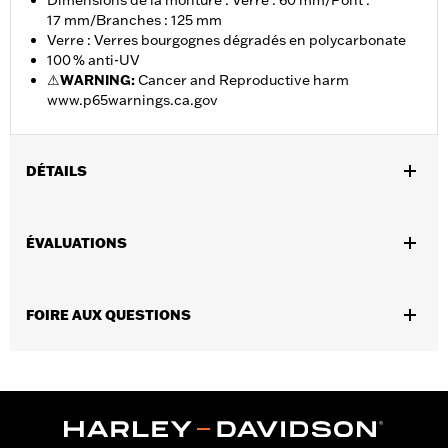
Dimensions de la monture : Verre : 60 mm/Pont :
17 mm/Branches : 125 mm
Verre : Verres bourgognes dégradés en polycarbonate
100 % anti-UV
⚠
WARNING:
Cancer and Reproductive harm
www.p65warnings.ca.gov
DÉTAILS
Sexe:
Femmes
,
ÉVALUATIONS
Caractéristiques fonctionnelles:
UV Protection
Hydrophobic
GARANTIE:
Garantie limitée de 2 ans – Rendez-vous au
www.h-
d.com/warranty
pour obtenir tous les détails
FOIRE AUX QUESTIONS
Origine:
Importé
Dimension Description:
Verre : 60 mm/Pont :
17 mm/Branches : 125 mm