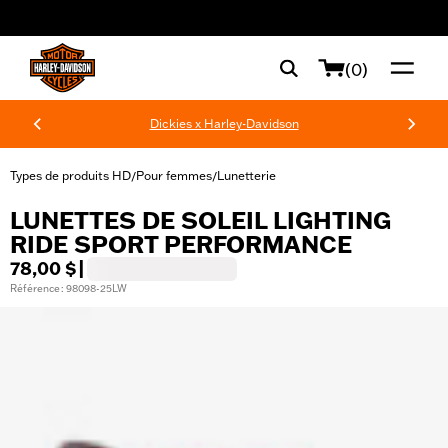
web accessibility
(0)
Dickies x Harley-Davidson
Types de produits HD
Pour femmes
Lunetterie
/
/
LUNETTES DE SOLEIL LIGHTING
RIDE SPORT PERFORMANCE
78,00 $
|
Référence : 98098-25LW