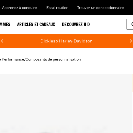
Apprenez à conduire
Essai routier
Trouver un concessionnaire
EMMES
ARTICLES ET CADEAUX
DÉCOUVREZ H-D
Dickies x Harley-Davidson
e Performance
Composants de personnalisation
/