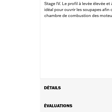
Stage IV. Le profil à levée élevée e
idéal pour ouvrir les soupapes afin 
chambre de combustion des moteurs
DÉTAILS
Came de remplacement pour les modèl
117 po³
ÉVALUATIONS
Instructions d’installation