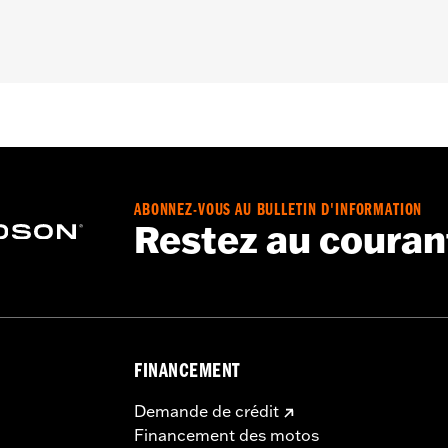
re recommandée:
Oui
du moteur requis:
Oui
onglet Configuration ci-dessus pour plus de détails
tage:
Stage IV
uement
– Accédez à
www.h-d.com/warranty
pour obtenir tous les dét
mes aux normes de 50 États aux USA. Conforme aux normes 
ABONNEZ-VOUS AU BULLETIN D'INFORMATION
s, y compris ceux qui sont équipés de contrôles de pollution
Restez au couran
FINANCEMENT
Demande de crédit
Financement des motos