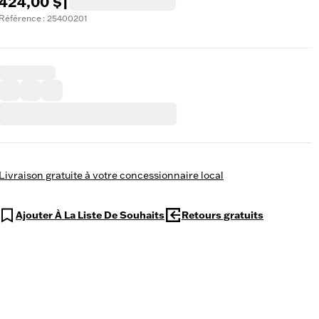
424,00 $
|
Référence : 25400201
Livraison gratuite à votre concessionnaire local
Ajouter À La Liste De Souhaits
Retours gratuits