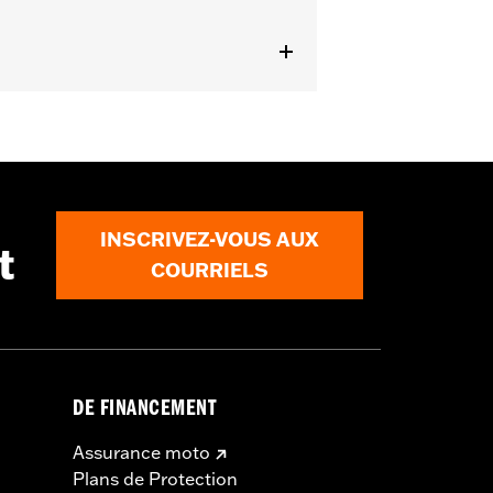
ails
EPA pour la vente et l'utilisation
. Consulter le catalogue des Pièces &
INSCRIVEZ-VOUS AUX
t
COURRIELS
DE FINANCEMENT
Assurance moto
Plans de Protection