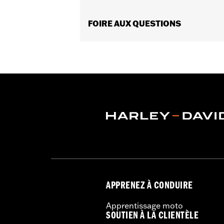
Installation par le concessionnai
Calibrage du module de commande 
FOIRE AUX QUESTIONS
Vendues séparément:
Cliquez sur l’
Vendues en unités:
Chaque
Mise à niveau de Screamin’ Eagle S
Contenu de la boîte:
Une came uniq
GARANTIE:
Garantie limitée de 1 an 
Produits Screamin’ Eagle® confor
sur tous les véhicules applicable
APPRENEZ À CONDUIRE
Apprentissage moto
SOUTIEN À LA CLIENTÈLE