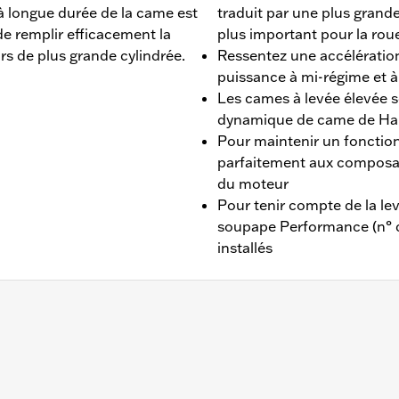
t à longue durée de la came est
traduit par une plus grand
de remplir efficacement la
plus important pour la roue
 de plus grande cylindrée.
Ressentez une accélération
puissance à mi-régime et à
Les cames à levée élevée s
dynamique de came de Ha
Pour maintenir un fonction
parfaitement aux compos
du moteur
Pour tenir compte de la le
soupape Performance (n° d
installés
es équipés des ensembles Stage IV pour moteur Screamin