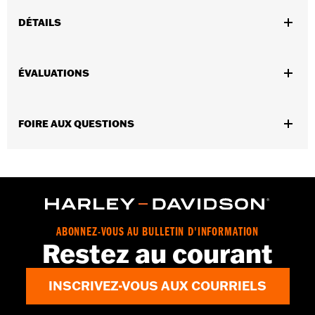
DÉTAILS
Ajustement universel.
Instructions d’installation
ÉVALUATIONS
Résistant à l'eau:
Non
Vendues séparément:
Conchos
Vendues en unités:
Chaque
FOIRE AUX QUESTIONS
Matériel:
Cuir
Contenu de la boîte:
1 rosette et sangle de laçage en cuir
GARANTIE:
Garantie limitée de 1 an – Accédez à
www.h-
d.com/warranty
pour obtenir tous les détails
ABONNEZ-VOUS AU BULLETIN D'INFORMATION
Restez au courant
INSCRIVEZ-VOUS AUX COURRIELS