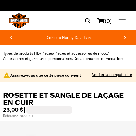
web accessibility
(0)
Dickies x Harley-Davidson
Types de produits HD
Pièces
Pièces et accessoires de moto
/
/
/
Accessoires et garnitures personnalisés
Décalcomanies et médaillons
/
Vérifier la compatibilité
Assurez-vous que cette pièce convient
ROSETTE ET SANGLE DE LAÇAGE
EN CUIR
23,00 $
|
Référence : 91722-04