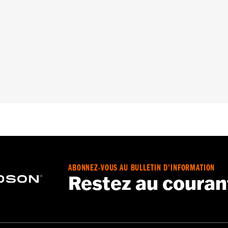
021 et après, de tourisme 2014 et après (sauf FLTRXRRSE 
dée pour tout modèle équipé de porte-bagages Tour-Pa
ment en polyuréthane résistant à l’eau
chette de transport
– Accédez à
www.h-d.com/warranty
pour obtenir tous les dét
ABONNEZ-VOUS AU BULLETIN D'INFORMATION
Restez au couran