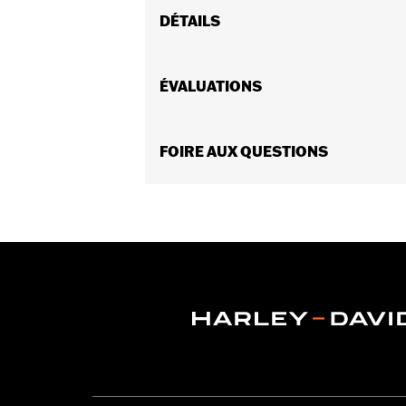
DÉTAILS
Convient aux modèles Pan America™ 2
FLHTCUTGSE 2014 et après. Recomman
ÉVALUATIONS
Instructions d’installation
Résistant à l'eau:
Oui
Vendues en unités:
FOIRE AUX QUESTIONS
Chaque
Matériel:
En polyester avec un revête
Contenu de la boîte:
Couvercle et po
GARANTIE:
Garantie limitée de 1 an 