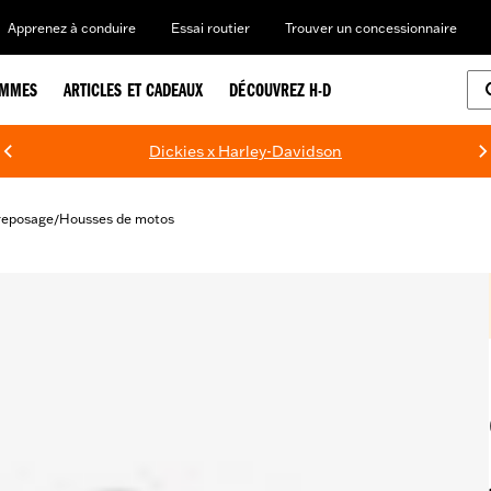
Apprenez à conduire
Essai routier
Trouver un concessionnaire
EMMES
ARTICLES ET CADEAUX
DÉCOUVREZ H-D
Dickies x Harley-Davidson
treposage
Housses de motos
/