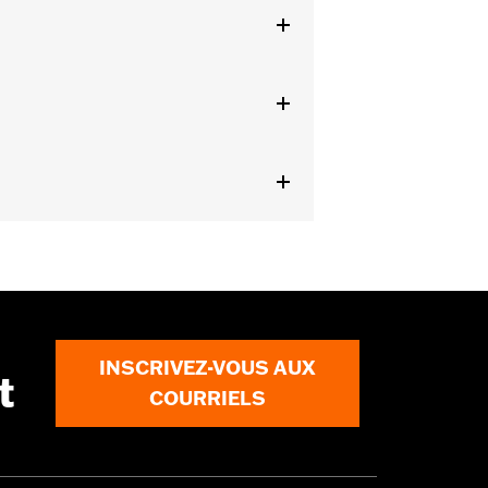
2025 et après) et FLHTCUTG et
k®.
ails
INSCRIVEZ-VOUS AUX
t
COURRIELS