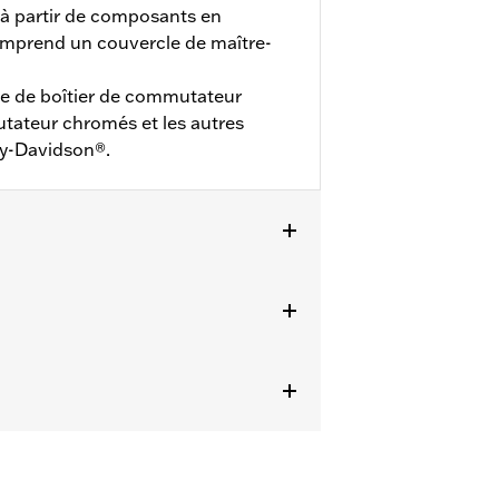
 à partir de composants en
omprend un couvercle de maître-
e de boîtier de commutateur
ateur chromés et les autres
ey-Davidson®.
8 à 2014 équipés de freins avant à
ails