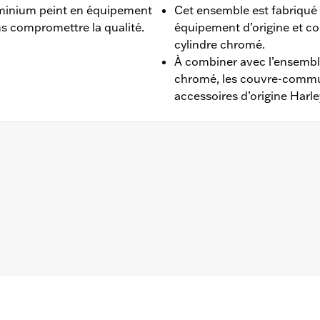
inium peint en équipement
Cet ensemble est fabriqué
ns compromettre la qualité.
équipement d’origine et c
cylindre chromé.
À combiner avec l’ensembl
chromé, les couvre-commut
accessoires d’origine Harl
17 (sauf FXDF, FXDLS et FXDL 2014 à 2017) et Softail® 200
ble.
aître-cylindre chromé
– Accédez à
www.h-d.com/warranty
pour obtenir tous les dét