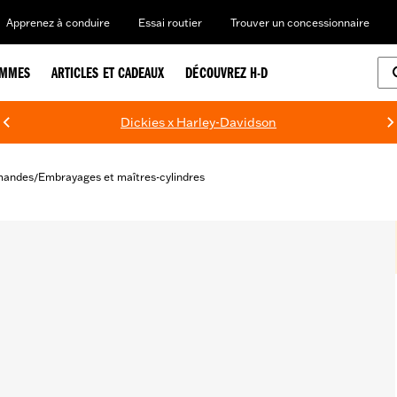
Apprenez à conduire
Essai routier
Trouver un concessionnaire
EMMES
ARTICLES ET CADEAUX
DÉCOUVREZ H-D
Dickies x Harley-Davidson
mandes
Embrayages et maîtres-cylindres
/