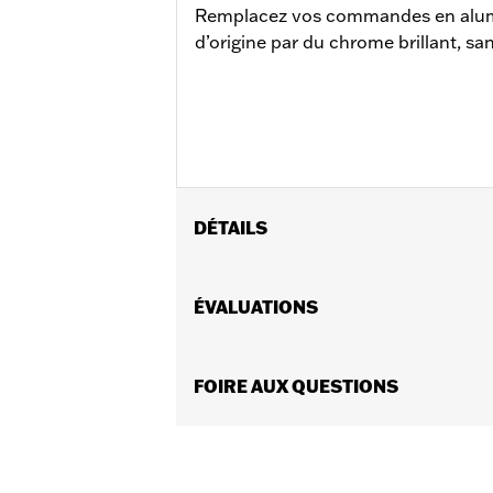
Remplacez vos commandes en alum
d’origine par du chrome brillant, sa
DÉTAILS
Convient aux modèles Dyna® 2008 à 20
disque unique et d’un embrayage à câ
ÉVALUATIONS
Instructions d’installation
Vendues en unités:
Chaque
Contenu de la boîte:
FOIRE AUX QUESTIONS
Couvercle de m
GARANTIE:
Garantie limitée de 1 an 