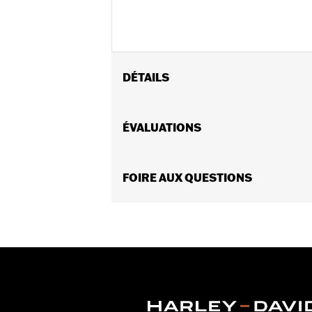
DÉTAILS
Convient aux modèles FXDWG 1993 à 
Ne convient pas à l’ensemble de fourr
ÉVALUATIONS
Instructions d’installation
Vendues en unités:
Chaque
Contenu de la boîte:
FOIRE AUX QUESTIONS
Vis à tête cyli
GARANTIE:
Garantie limitée de 1 an 