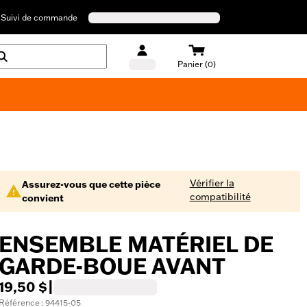
Suivi de commande
Panier (0)
Maillots de bain Harley-Davidson
Vérifier la
Assurez-vous que cette pièce
compatibilité
convient
ENSEMBLE MATÉRIEL DE
GARDE-BOUE AVANT
19,50 $
|
Référence : 94415-05