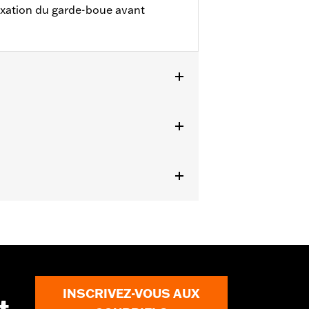
ixation du garde-boue avant
WC, FXSB, FXSBSE, FXSE et FXSTD).
rsée.
ails
INSCRIVEZ-VOUS AUX