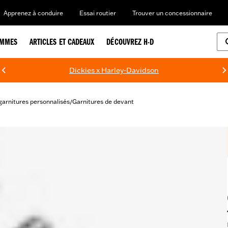
Apprenez à conduire
Essai routier
Trouver un concessionnaire
EMMES
ARTICLES ET CADEAUX
DÉCOUVREZ H-D
Dickies x Harley-Davidson
garnitures personnalisés
Garnitures de devant
/