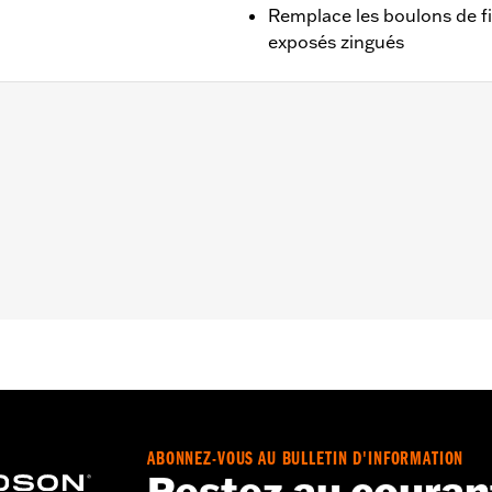
Remplace les boulons de f
exposés zingués
2005 et Softail® 1991 à 2017 (sauf Springer™, FXCW, FXC
eaux de fourche en billette ou à l’ensemble de fourche inve
ndrique chromées
– Accédez à
www.h-d.com/warranty
pour obtenir tous les dét
ABONNEZ-VOUS AU BULLETIN D'INFORMATION