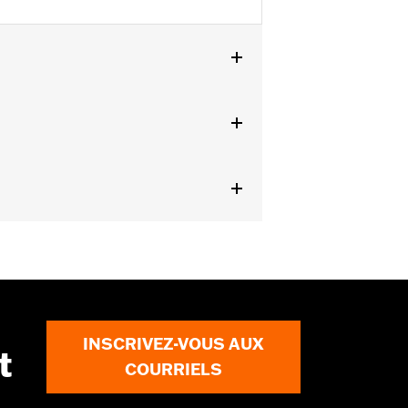
T 2023 et après, FLHLT, FLHLTSE et
roue et du médaillon du centre d’usine.
ails
INSCRIVEZ-VOUS AUX
t
COURRIELS