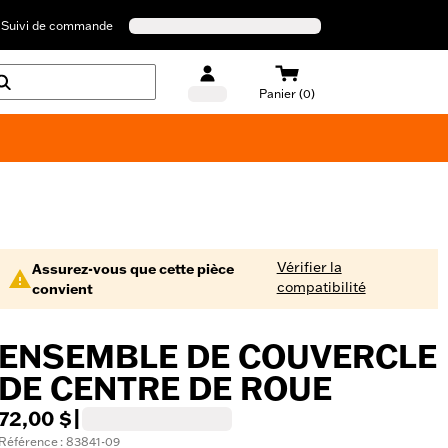
Suivi de commande
Panier (0)
Maillots de bain Harley-Davidson
Vérifier la
Assurez-vous que cette pièce
compatibilité
convient
ENSEMBLE DE COUVERCLE
DE CENTRE DE ROUE
72,00 $
|
Référence : 83841-09