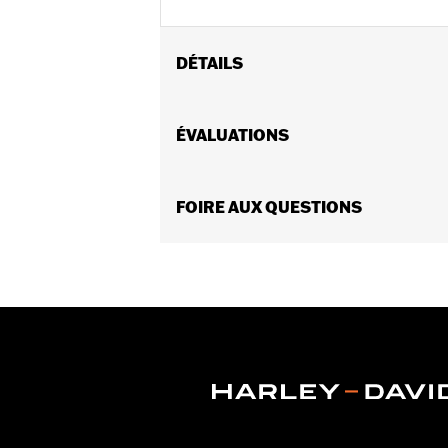
DÉTAILS
Convient aux modèles FLHTCUTG 2009 
FLTRT 2026 et après. L’installation sur
ÉVALUATIONS
Instructions d’installation
Vendues en unités:
Paire
Contenu de la boîte:
FOIRE AUX QUESTIONS
2 enjoliveurs de
GARANTIE:
Garantie limitée de 1 an 