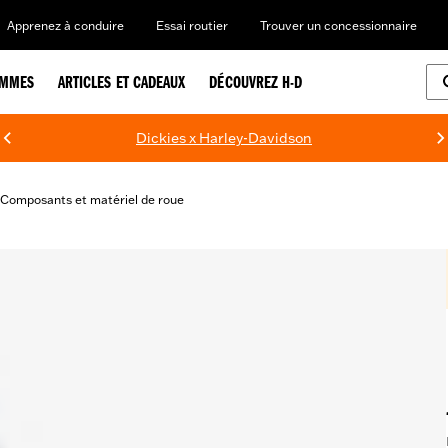
Apprenez à conduire
Essai routier
Trouver un concessionnaire
EMMES
ARTICLES ET CADEAUX
DÉCOUVREZ H-D
Dickies x Harley-Davidson
Composants et matériel de roue