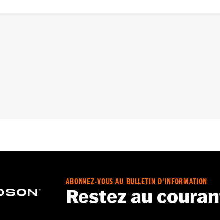
et après, FLHXXX 2010 et 2011, FLRT 2015 et après, FLTR
 la roue en équipement d’origine nécessite le retrait de la 
 roue
– Accédez à
www.h-d.com/warranty
pour obtenir tous les dét
ABONNEZ-VOUS AU BULLETIN D'INFORMATION
Restez au couran