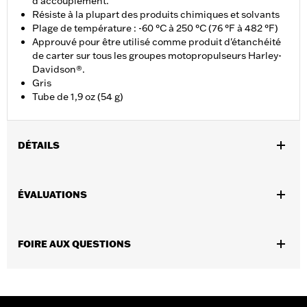
d’accouplement.
Résiste à la plupart des produits chimiques et solvants
Plage de température : -60 °C à 250 °C (76 °F à 482 °F)
Approuvé pour être utilisé comme produit d'étanchéité
de carter sur tous les groupes motopropulseurs Harley-
Davidson®.
Gris
Tube de 1,9 oz (54 g)
DÉTAILS
Approuvé pour être utilisé comme produit d’étanchéité de carter
sur tous les groupes motopropulseurs Harley-Davidson®.
ÉVALUATIONS
Vendues en unités:
Chaque
Contenu de la boîte:
1 tube
Volume:
1,9 oz
FOIRE AUX QUESTIONS