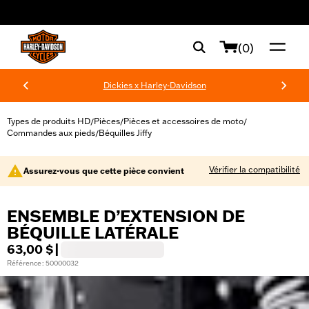
web accessibility
(0)
Dickies x Harley-Davidson
Types de produits HD
Pièces
Pièces et accessoires de moto
/
/
/
Commandes aux pieds
Béquilles Jiffy
/
Vérifier la compatibilité
Assurez-vous que cette pièce convient
ENSEMBLE D’EXTENSION DE
BÉQUILLE LATÉRALE
63,00 $
|
Référence : 50000032