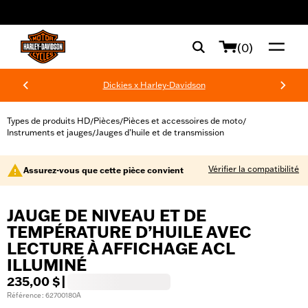
web accessibility
(0)
Dickies x Harley-Davidson
Types de produits HD
Pièces
Pièces et accessoires de moto
/
/
/
Instruments et jauges
Jauges d’huile et de transmission
/
Vérifier la compatibilité
Assurez-vous que cette pièce convient
JAUGE DE NIVEAU ET DE
TEMPÉRATURE D’HUILE AVEC
LECTURE À AFFICHAGE ACL
ILLUMINÉ
235,00 $
|
Référence : 62700180A