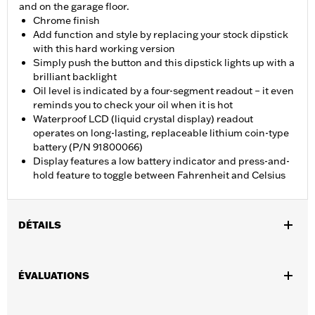
and on the garage floor.
Chrome finish
Add function and style by replacing your stock dipstick
with this hard working version
Simply push the button and this dipstick lights up with a
brilliant backlight
Oil level is indicated by a four-segment readout – it even
reminds you to check your oil when it is hot
Waterproof LCD (liquid crystal display) readout
operates on long-lasting, replaceable lithium coin-type
battery (P/N 91800066)
Display features a low battery indicator and press-and-
hold feature to toggle between Fahrenheit and Celsius
DÉTAILS
Convient aux modèles de tourisme 2017 et après (sauf
FLTRXRRSE 2025 et après). Ne convient pas aux modèles Trike.
ÉVALUATIONS
Instructions d’installation
Imperméable à l’eau:
Oui