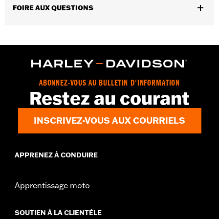
GARANTIE:
1 year limited warranty – Go to
www.h-
FOIRE AUX QUESTIONS
d.com/warranty
for full details
AVERTISSEMENT:
Contains button or coin cell battery. Keep out
of reach of children. Ingestion can lead to
death or serious injury. Choking, chemical
burns and perforation of soft tissue may
result. Severe burns can occur within 2 hours
of ingestion or placement in any part of the
ABONNEZ-VOUS AU BULLETIN D'INFORMATION
body. Seek medical attention immediately.
Restez au courant
INSCRIVEZ-VOUS AUX COURRIELS
APPRENEZ À CONDUIRE
Apprentissage moto
SOUTIEN À LA CLIENTÈLE