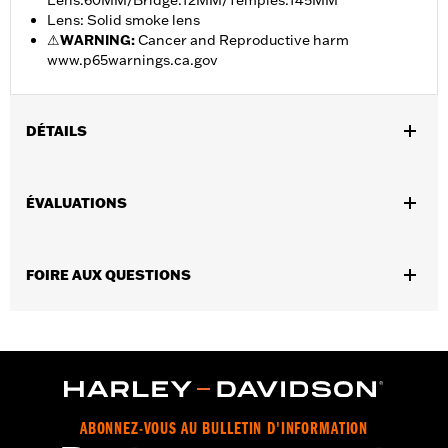
Lens:60MM/Bridge:12MM/Temples:145MM
Lens: Solid smoke lens
⚠
WARNING:
Cancer and Reproductive harm
www.p65warnings.ca.gov
DÉTAILS
Sexe:
Unisexe
,
ÉVALUATIONS
Caractéristiques fonctionnelles:
UV Protection
100% UV
Protection
GARANTIE:
2 year limited warranty – Go to
www.h-
FOIRE AUX QUESTIONS
d.com/warranty
for full details
Origine:
Imported
Dimension Description:
Lens:00MM/Bridge:0MM/Temples:135MM
ABONNEZ-VOUS AU BULLETIN D'INFORMATION