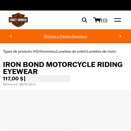
web accessibility
(0)
Dickies x Harley-Davidson
Types de produits HD
Hommes
Lunettes de soleil
Lunettes de moto
/
/
/
IRON BOND MOTORCYCLE RIDING
EYEWEAR
117,00 $
|
Référence : 98718-25LX