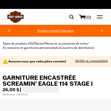
web accessibility
(0)
Dickies x Harley-Davidson
Types de produits HD
Pièces
Pièces et accessoires de moto
/
/
/
Accessoires et garnitures personnalisés
Couverts de distribution
/
Vérifier la compatibilité
Assurez-vous que cette pièce convient
GARNITURE ENCASTRÉE
SCREAMIN’ EAGLE 114 STAGE I
26,00 $
|
Référence : 25600132