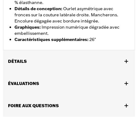
% élasthanne.
Détails de conception
:
Ourlet asymétrique avec
fronces sur la couture latérale droite. Mancherons.
Encolure dégagée avec bordure intégrée.
Graphiques
:
Impression numérique dégradée avec
embellissement.
Caractéristiques supplémentaires
:
26"
DÉTAILS
Sexe:
Femmes
ÉVALUATIONS
GARANTIE:
Garantie limitée de 90 jours – Rendez-vous sur
www.h-d.com/warranty
pour plus de détails
Origine:
Importé
FOIRE AUX QUESTIONS