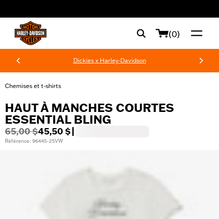
web accessibility
(0)
Dickies x Harley-Davidson
Chemises et t-shirts
HAUT À MANCHES COURTES
ESSENTIAL BLING
65,00 $
45,50 $
|
Référence : 96445-25VW