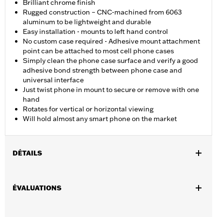
Brilliant chrome finish
Rugged construction – CNC-machined from 6063
aluminum to be lightweight and durable
Easy installation - mounts to left hand control
No custom case required - Adhesive mount attachment
point can be attached to most cell phone cases
Simply clean the phone case surface and verify a good
adhesive bond strength between phone case and
universal interface
Just twist phone in mount to secure or remove with one
hand
Rotates for vertical or horizontal viewing
Will hold almost any smart phone on the market
DÉTAILS
Convient aux modèles RA1250 et RA1250S 2021 et après,
RH1250S 2021 et après, ELW 2020 et après, VRSC™ 2002 à 2017,
ÉVALUATIONS
XG 2015 et après, XL 2004 et après (sauf XL88N, XL1200NS et
XL1200N), XR 2008 à 2013, Dyna® 2006 à 2017 (à l’exception du
modèle FXDB), Softail® 2000 et après, de tourisme 2009 et