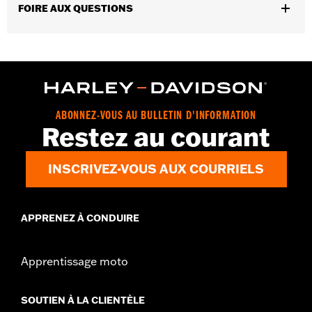
FOIRE AUX QUESTIONS
modèles ultérieurs (sauf FLHTCUSE 2009 à 2013 et FLHTKSE
2014 à 2016) et trike 2009 et après.
Instructions d’installation
GARANTIE:
1 year limited warranty – Go to
www.h-
d.com/warranty
for full details
ABONNEZ-VOUS AU BULLETIN D'INFORMATION
Restez au courant
INSCRIVEZ-VOUS AUX COURRIELS
APPRENEZ À CONDUIRE
Apprentissage moto
SOUTIEN À LA CLIENTÈLE