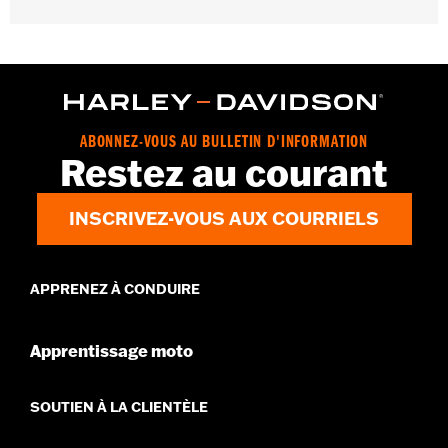
Rockford Fosgate Fitment Guide
Imperméable à l’eau:
Oui
GARANTIE:
Garantie limitée de 1 an – Rendez-vous sur le site
www.h-d.com/warranty
pour obtenir tous les détails
ABONNEZ-VOUS AU BULLETIN D'INFORMATION
Restez au courant
INSCRIVEZ-VOUS AUX COURRIELS
APPRENEZ À CONDUIRE
Apprentissage moto
SOUTIEN À LA CLIENTÈLE