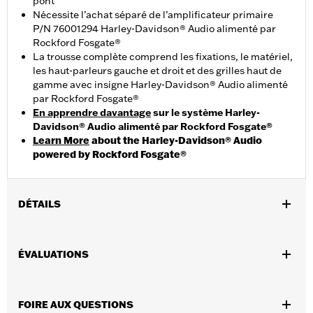
pont"
Nécessite l’achat séparé de l’amplificateur primaire
P/N 76001294 Harley-Davidson® Audio alimenté par
Rockford Fosgate®
La trousse complète comprend les fixations, le matériel,
les haut-parleurs gauche et droit et des grilles haut de
gamme avec insigne Harley-Davidson® Audio alimenté
par Rockford Fosgate®
En apprendre davantage
sur le système Harley-
Davidson® Audio alimenté par Rockford Fosgate®
Learn More
about the Harley-Davidson® Audio
powered by Rockford Fosgate®
DÉTAILS
Convient aux modèles FLTRX 2024 et après, FLTRT et
FLTRXL 2026 et après. L’installation sur les modèles FLHXL
ÉVALUATIONS
et FLTRT 2026 et après nécessite l’achat séparé de
l’amplificateur principal Harley-Davidson® Audio soutenu
par Rockford Fosgate® - n° de pièce 76001294.
FOIRE AUX QUESTIONS
Instructions d’installation