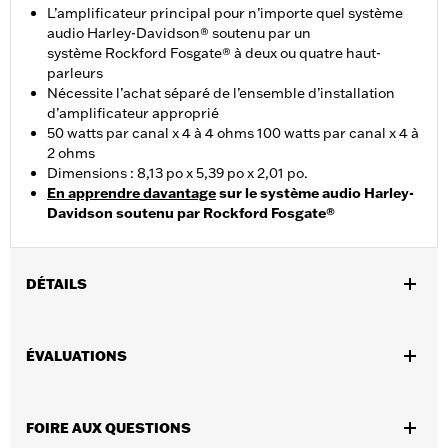
L’amplificateur principal pour n’importe quel système
audio Harley-Davidson® soutenu par un
système Rockford Fosgate® à deux ou quatre haut-
parleurs
Nécessite l’achat séparé de l’ensemble d’installation
d’amplificateur approprié
50 watts par canal x 4 à 4 ohms 100 watts par canal x 4 à
2 ohms
Dimensions : 8,13 po x 5,39 po x 2,01 po.
En apprendre davantage
sur le système audio Harley-
Davidson soutenu par Rockford Fosgate®
DÉTAILS
Convient aux modèles de tourisme 2014 à 2025 (sauf FLHXSE
et FLTRXSE 2023 et après, FLHX, FLTRX et FLTRXSTSE 2024 et
ÉVALUATIONS
après, FLHXU et FLTRXRRSE 2025 et après), Road Glide 3 et
Tri-Glide. Nécessite l’achat séparé de l’ensemble d’installation
d’amplificateur approprié. Nécessaire pour l’installation d’un
FOIRE AUX QUESTIONS
ensemble de 2 ou 4 ensembles d’enceintes audio Harley-