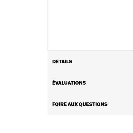
DÉTAILS
Convient aux modèles Road Glide® 20
FLTRXSTSE 2024 et après, et FLTRXR
ÉVALUATIONS
Instructions d’installation
Vendues en unités:
Chaque
Contenu de la boîte:
FOIRE AUX QUESTIONS
Garnitures de ga
GARANTIE:
Garantie limitée de 1 an 