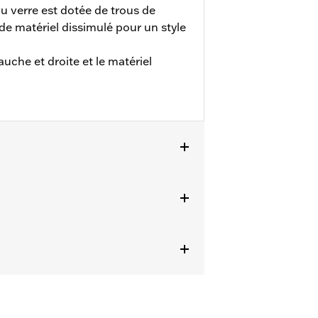
u verre est dotée de trous de
e matériel dissimulé pour un style
uche et droite et le matériel
les FLTRXSE 2023 et après, FLTRX et
ails