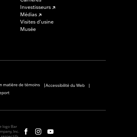
Investisseurs
Médias
Visites d'usine
Musée
en matière de témoins
Accessibilité du Web
|
|
eport
e logo Bar
mpany, Inc.
respectifs.