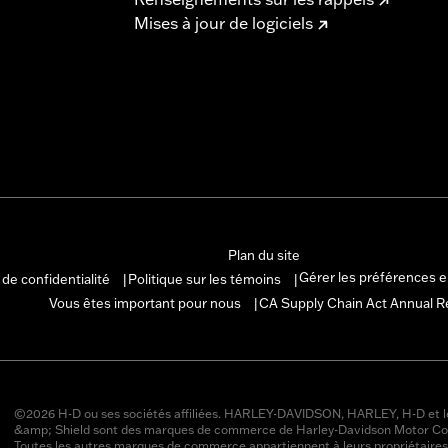
Mises à jour de logiciels
Plan du site
Gérer les préférences 
 de confidentialité
Politique sur les témoins
|
|
Vous êtes important pour nous
CA Supply Chain Act Annual R
|
©2026 H-D ou ses sociétés affiliées. HARLEY-DAVIDSON, HARLEY, H-D et l
&amp; Shield sont des marques de commerce de Harley-Davidson Motor Co
Toutes les autres marques de commerce appartiennent à leurs propriétaires 