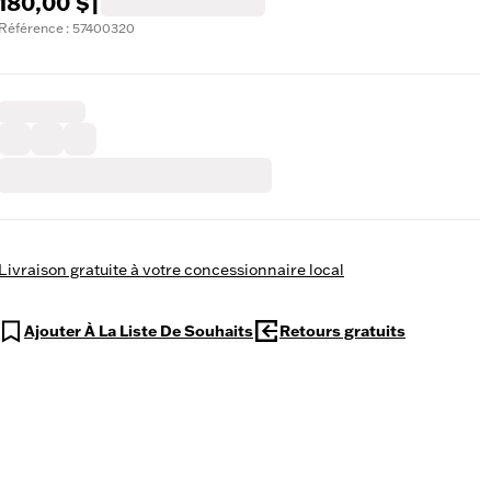
180,00 $
|
Référence : 57400320
Livraison gratuite à votre concessionnaire local
Ajouter À La Liste De Souhaits
Retours gratuits