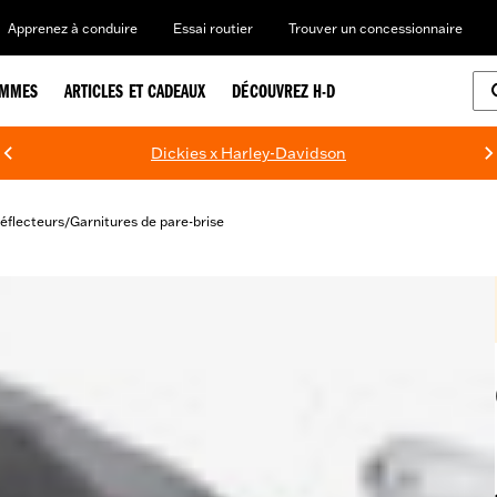
Apprenez à conduire
Essai routier
Trouver un concessionnaire
EMMES
ARTICLES ET CADEAUX
DÉCOUVREZ H-D
Dickies x Harley-Davidson
déflecteurs
Garnitures de pare-brise
/