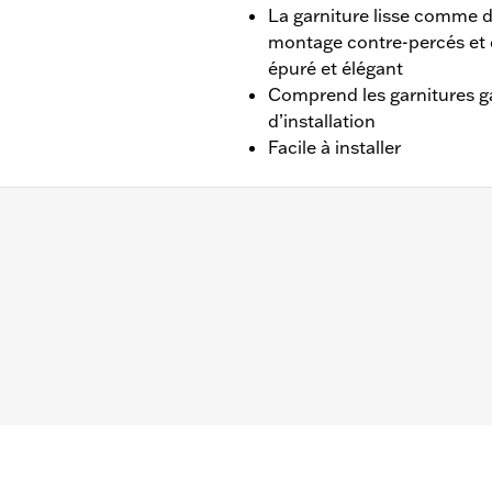
La garniture lisse comme d
montage contre-percés et d
épuré et élégant
Comprend les garnitures ga
d’installation
Facile à installer
15 à 2024 et FLTRT 2023 à 2025. Ne convient pas aux modè
RSE 2025 et après.
uche et de droite et matériel de fixation
– Accédez à
www.h-d.com/warranty
pour obtenir tous les dét