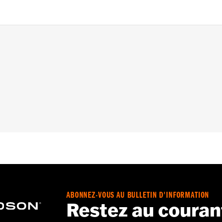
 Go to
www.h-d.com/warranty
for full details
ABONNEZ-VOUS AU BULLETIN D'INFORMATION
Restez au couran