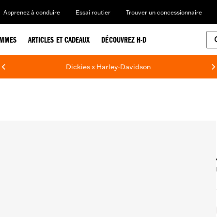
Apprenez à conduire
Essai routier
Trouver un concessionnaire
EMMES
ARTICLES ET CADEAUX
DÉCOUVREZ H-D
Dickies x Harley-Davidson