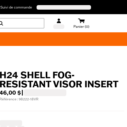
Suivi de commande
Panier (0)
Maillots de bain Harley-Davidson
H24 SHELL FOG-
RESISTANT VISOR INSERT
46,00 $
|
Référence : 98222-18VR