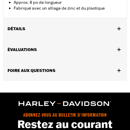
Approx. 8 po de longueur
Fabriqué avec un alliage de zinc et du plastique
DÉTAILS
Sexe:
Hommes
,
ÉVALUATIONS
Caractéristiques fonctionnelles:
Steerable
Free-rolling
Origine:
Importé
Dimension Description:
5,5 po x 1,75 po x 3 po
FOIRE AUX QUESTIONS
ABONNEZ-VOUS AU BULLETIN D'INFORMATION
Restez au courant