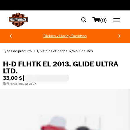
web accessibility
(0)
Dickies x Harley-Davidson
Types de produits HD
Articles et cadeaux
Nouveautés
/
/
H-D FLHTK EL 2013. GLIDE ULTRA
LTD.
33,00 $
|
Référence : 98282-25VX