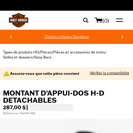
web accessibility
(0)
Dickies x Harley-Davidson
Types de produits HD
Pièces
Pièces et accessoires de moto
/
/
/
Selles et dossiers
Sissy Bars
/
Vérifier la compatibilité
Assurez-vous que cette pièce convient
MONTANT D’APPUI-DOS H-D
DETACHABLES
287,00 $
|
Référence : 54248-09A