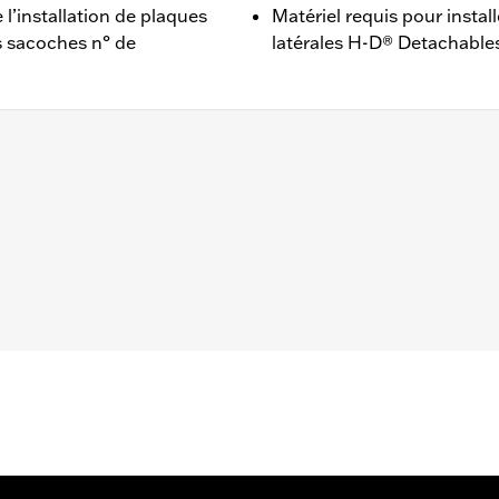
e l’installation de plaques
Matériel requis pour install
s sacoches n° de
latérales H-D® Detachable
s (sauf XL1200CX 2016 et après). De série sur les modèles 
ales Detachable, des porte-bagages solo Detachable n° de p
chable n° de pièce 51146-10A et 52300040A, ou du support
 cuir n° de pièce 90330-08, 90201321, 90201325 et 88312-
on avant et arrière et tout le matériel de montage nécessair
– Accédez à
www.h-d.com/warranty
pour obtenir tous les dét