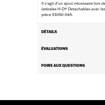
Il s’agit d’un ajout nécessaire lors d
latérales H-D® Detachables avec le
pièce 53050-04A.
DÉTAILS
Convient aux modèles XL 2004 et aprè
pour l’installation des plaques latér
ÉVALUATIONS
montant d’appui-dos d’une pièce Deta
pièce 53655-04A avec des sacoches en
Instructions d’installation
FOIRE AUX QUESTIONS
Vendues en unités:
Chaque
Contenu de la boîte:
Points de fixati
GARANTIE:
Garantie limitée de 1 an 