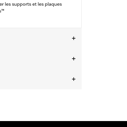
er les supports et les plaques
s™
XL1200T 2014 et après. Nécessaire
ièce 53494-04A et 53512-07A, du
 de Tour-Pak solo Detachable n° de
07A.
e
ails