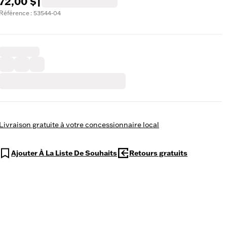
72,00 $
|
Référence : 53544-04
Livraison gratuite à votre concessionnaire local
Ajouter À La Liste De Souhaits
Retours gratuits