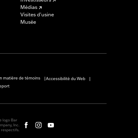
Médias
Visites d'usine
Musée
en matière de témoins
Accessibilité du Web
|
|
eport
e logo Bar
mpany, Inc.
respectifs.