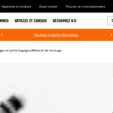
Apprenez à conduire
Essai routier
Trouver un concessionnaire
EMMES
ARTICLES ET CADEAUX
DÉCOUVREZ H-D
Dickies x Harley-Davidson
ges et porte-bagages
Matériel de montage
/