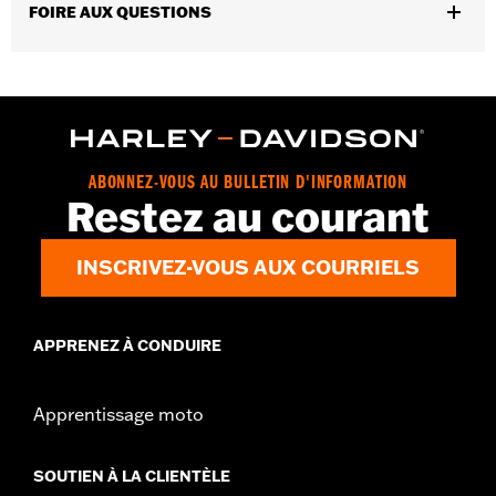
FOIRE AUX QUESTIONS
GARANTIE:
Garantie limitée de 1 an – Rendez-vous sur le site
www.h-d.com/warranty
pour obtenir tous les détails
Jacket Style:
Moto
Origine:
Produit importé
ABONNEZ-VOUS AU BULLETIN D'INFORMATION
Restez au courant
INSCRIVEZ-VOUS AUX COURRIELS
APPRENEZ À CONDUIRE
Apprentissage moto
SOUTIEN À LA CLIENTÈLE