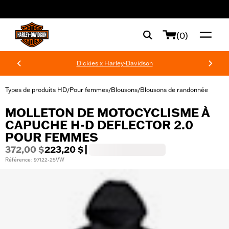
web accessibility
(0)
Dickies x Harley-Davidson
Types de produits HD
Pour femmes
Blousons
Blousons de randonnée
/
/
/
MOLLETON DE MOTOCYCLISME À
CAPUCHE H-D DEFLECTOR 2.0
POUR FEMMES
372,00 $
223,20 $
|
Référence : 97122-25VW