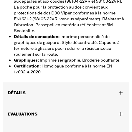
aux épaules et aux coudes (98104-22VR et 98103-22VR).
La poche pour la protection au dos convient aux
protections de dos D3O Viper conformes à la norme
EN1621-2 (98105-22VR, vendus séparément). Résistant à
l’abrasion. Passepoil en matériau réfléchissant 3M
Scotchlite.
Détails de conception
:
Imprimé personnalisé de
graphiques de guépard. Style décontracté. Capuche à
fermeture à glissière pour réduire la résistance au
roulement sur la route.
Graphiques
:
Imprimé sérigraphié. Broderie bouffante.
Certification
:
Homologué conforme à la norme EN
17092-4:2020
DÉTAILS
,
,
Caractéristiques fonctionnelles:
Ventilé
Coupe-vent
À
,
,
ÉVALUATIONS
capuchon
Fermeture à glissière bidirectionnelle à l’avant
,
,
Poches
Protection corporelle incluse
Poches pour corporelle
,
,
incluse
Résistance à l’abrasion
Réfléchissant