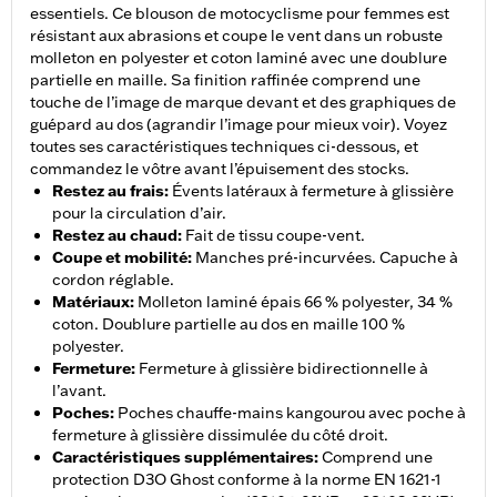
essentiels. Ce blouson de motocyclisme pour femmes est
résistant aux abrasions et coupe le vent dans un robuste
molleton en polyester et coton laminé avec une doublure
partielle en maille. Sa finition raffinée comprend une
touche de l’image de marque devant et des graphiques de
guépard au dos (agrandir l’image pour mieux voir). Voyez
toutes ses caractéristiques techniques ci-dessous, et
commandez le vôtre avant l’épuisement des stocks.
Restez au frais
:
Évents latéraux à fermeture à glissière
pour la circulation d’air.
Restez au chaud
:
Fait de tissu coupe-vent.
Coupe et mobilité
:
Manches pré-incurvées. Capuche à
cordon réglable.
Matériaux
:
Molleton laminé épais 66 % polyester, 34 %
coton. Doublure partielle au dos en maille 100 %
polyester.
Fermeture
:
Fermeture à glissière bidirectionnelle à
l’avant.
Poches
:
Poches chauffe-mains kangourou avec poche à
fermeture à glissière dissimulée du côté droit.
Caractéristiques supplémentaires
:
Comprend une
protection D3O Ghost conforme à la norme EN 1621-1