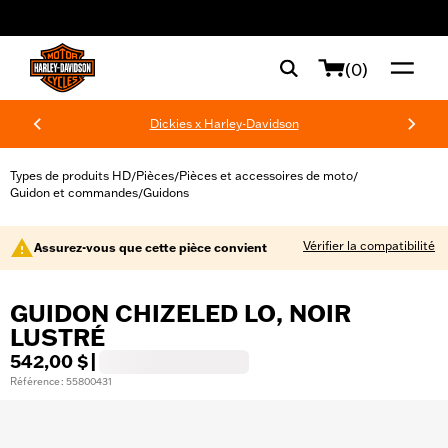
web accessibility
(0)
Dickies x Harley-Davidson
Types de produits HD
Pièces
Pièces et accessoires de moto
/
/
/
Guidon et commandes
Guidons
/
Vérifier la compatibilité
Assurez-vous que cette pièce convient
GUIDON CHIZELED LO, NOIR
LUSTRÉ
542,00 $
|
Référence : 55800431