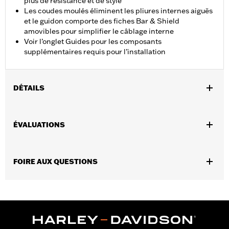
plus de résistance et de style
Les coudes moulés éliminent les pliures internes aiguës
et le guidon comporte des fiches Bar & Shield
amovibles pour simplifier le câblage interne
Voir l’onglet Guides pour les composants
supplémentaires requis pour l’installation
DÉTAILS
Convient aux modèles XL883L, XL883N, XL1200CX, XL1200L,
XL1200L, XL1200N, XL1200NS, XL1200T, XL1200V, XL1200X,
ÉVALUATIONS
XL1200XS 2007 et après et FXDB 2006 à 2017. Ne convient pas
aux poignées chauffantes. Tous les modèles nécessitent l’achat
séparé de composants supplémentaires.
FOIRE AUX QUESTIONS
Instructions d’installation
Harley-Davidson Handlebar Installation
Requirements
Largeur de base:
9.75
Unité de mesure de la largeur de base:
Pouces
Entraxe des sections moletées:
3.0