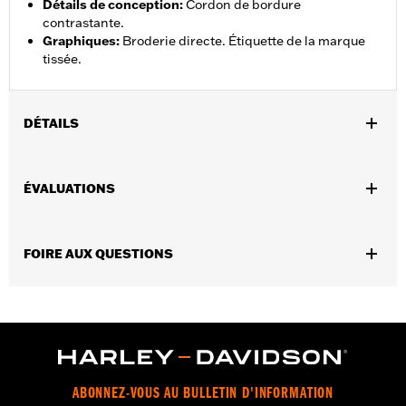
Détails de conception
:
Cordon de bordure
contrastante.
Graphiques
:
Broderie directe. Étiquette de la marque
tissée.
DÉTAILS
Sexe:
Unisexe
ÉVALUATIONS
GARANTIE:
Garantie limitée de 90 jours – Rendez-vous sur
www.h-d.com/warranty
pour obtenir tous les détails
Origine:
Produit importé
FOIRE AUX QUESTIONS
ABONNEZ-VOUS AU BULLETIN D'INFORMATION