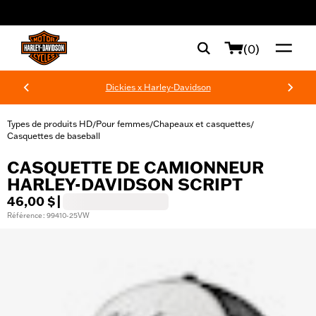
web accessibility
(0)
Dickies x Harley-Davidson
Types de produits HD
Pour femmes
Chapeaux et casquettes
/
/
/
Casquettes de baseball
CASQUETTE DE CAMIONNEUR
HARLEY-DAVIDSON SCRIPT
46,00 $
|
Référence : 99410-25VW