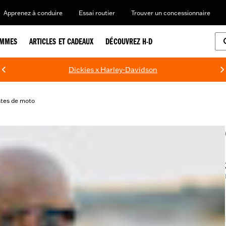
Apprenez à conduire
Essai routier
Trouver un concessionnaire
EMMES
ARTICLES ET CADEAUX
DÉCOUVREZ H-D
Dickies x Harley-Davidson
tes de moto