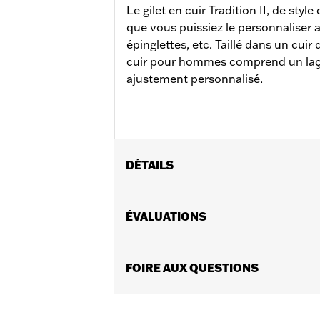
Le gilet en cuir Tradition II, de styl
que vous puissiez le personnaliser 
épinglettes, etc. Taillé dans un cuir 
cuir pour hommes comprend un laç
ajustement personnalisé.
DÉTAILS
Sexe:
Hommes
Caractéristiques fonctionnelles:
ÉVALUATIONS
Po
GARANTIE:
Garantie limitée de 5 an
Material:
Leather
Origine:
FOIRE AUX QUESTIONS
Importé