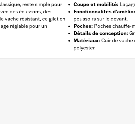
e classique, reste simple pour
Coupe et mobilité
:
Laçage 
avec des écussons, des
Fonctionnalités d'amélior
de vache résistant, ce gilet en
poussoirs sur le devant.
age réglable pour un
Poches
:
Poches chauffe-m
Détails de conception
:
Gr
Matériaux
:
Cuir de vache 
polyester.
ches
s – Rendez-vous au
www.h-d.com/warranty
pour obtenir tous 