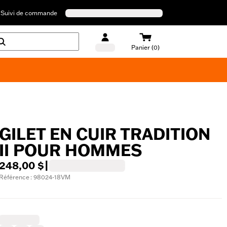
Suivi de commande
Panier (0)
Maillots de bain Harley-Davidson
GILET EN CUIR TRADITION
II POUR HOMMES
248,00 $
|
Référence : 98024-18VM