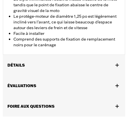
tandis que le point de fixation abaisse le centre de
gravité visuel de la moto
Le protège-moteur de diamètre 1,25 po est légèrement
incliné vers l’avant, ce qui laisse beaucoup d’espace
autour des leviers de frein et de vitesse
Facile à installer
Comprend des supports de fixation de remplacement
noirs pour le carénage
DÉTAILS
Convient aux modèles Road Glide 2015 et après (sauf FLTRXSE
2023 et après et les modèles équipés de carénage inférieur).
ÉVALUATIONS
L’ensemble comprend des supports de fixation de
remplacement noirs pour le carénage.
Instructions d’installation
FOIRE AUX QUESTIONS
Vendues en unités:
Chaque
Contenu de la boîte:
Garde-moteur, matériel de montage
nécessaire, supports de montage du carénage de rechange