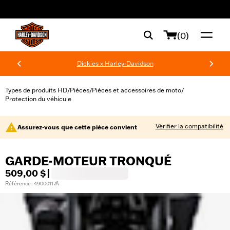
web accessibility
(0)
Dickies x Harley-Davidson
Types de produits HD
Pièces
Pièces et accessoires de moto
/
/
/
Protection du véhicule
Vérifier la compatibilité
Assurez-vous que cette pièce convient
GARDE-MOTEUR TRONQUÉ
509,00 $
|
Référence : 49000117A